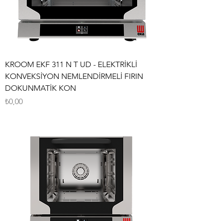
KROOM EKF 311 N T UD - ELEKTRİKLİ
KONVEKSİYON NEMLENDİRMELİ FIRIN
DOKUNMATİK KON
Fiyat
₺0,00