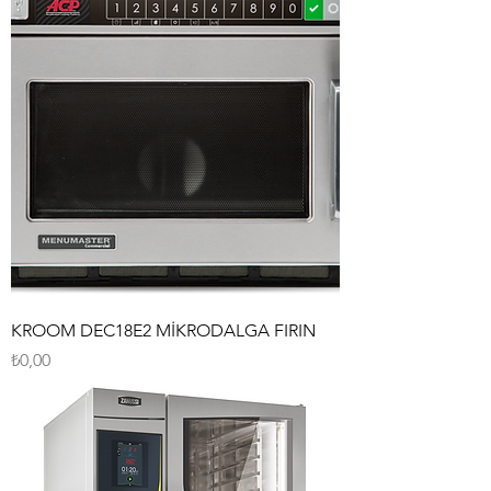
KROOM DEC18E2 MİKRODALGA FIRIN
Fiyat
₺0,00