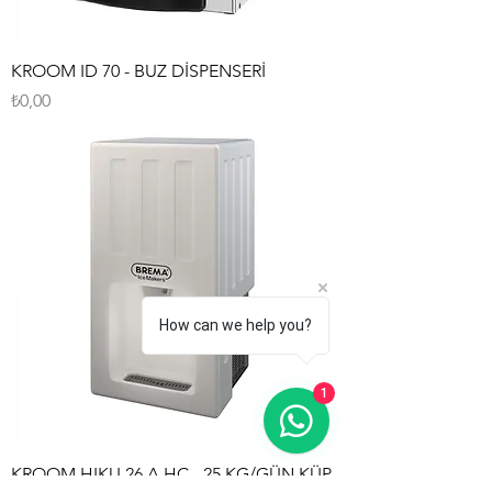
KROOM ID 70 - BUZ DİSPENSERİ
Fiyat
₺0,00
How can we help you?
1
KROOM HIKU 26 A HC - 25 KG/GÜN KÜP