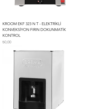
KROOM EKF 323 N T - ELEKTRİKLİ
KONVEKSİYON FIRIN DOKUNMATİK
KONTROL
Fiyat
₺0,00