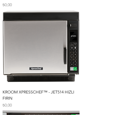
Fiyat
₺0,00
KROOM XPRESSCHEF™ - JET514 HIZLI
FIRIN
Fiyat
₺0,00