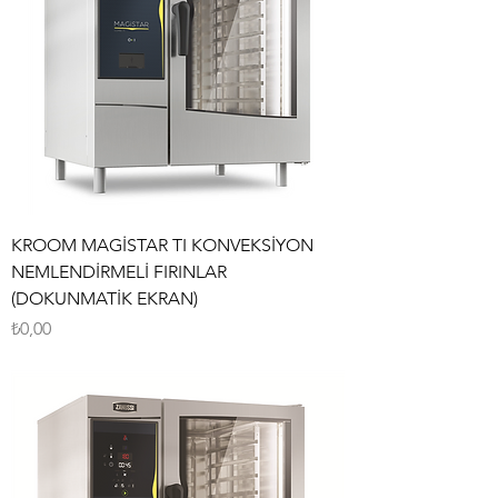
KROOM MAGİSTAR TI KONVEKSİYON
NEMLENDİRMELİ FIRINLAR
(DOKUNMATİK EKRAN)
Fiyat
₺0,00