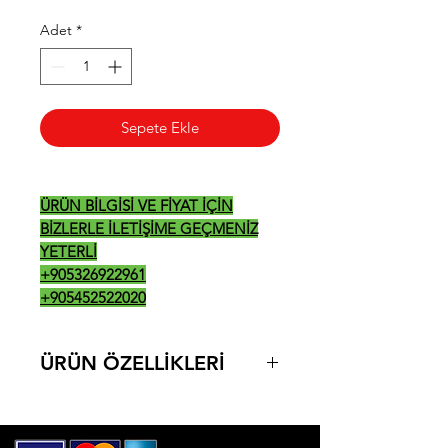
Adet
*
Sepete Ekle
ÜRÜN BİLGİSİ VE FİYAT İÇİN
BİZLERLE İLETİŞİME GEÇMENİZ
YETERLİ
+905326922961
+905452522020
ÜRÜN ÖZELLİKLERİ
- 3 adet GN 1/1 tepsi kapasitesi
- 1 adet çift yöne dönen motor ile
eşsiz pişirme