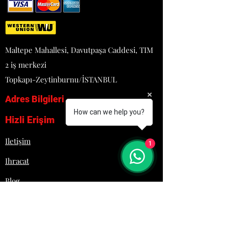
- 2 kademe fan hızı
- Dokumantik ekran ile dijital
sıcaklık, zaman ve nem kontrolü
- 100 program ve program içi 5
Maltepe Mahallesi, Davutpaşa Caddesi, TIM
pişirme kademesi ayarlama imkanı,
2 iş merkezi
ön ısıtma fonksiyonu var
- Dijital prob kontrolü, 30 ÷ 260°C
Topkapı-Zeytinburnu/İSTANBUL
sıcaklık aralığı
Adres Bilgileri
- Direkt nemlendirme var, dijital
kontrollü 10 seviye
How can we help you?
Hizli Erişim
- 3,7 Elek. kW - 50/60 Hz AC
220/230 1N
Iletişim
1
- Boyutlar: 784x754x504 mm
- Ağırlık: 44 kg
Ihracat
Blog
Proje
Hakkımızda