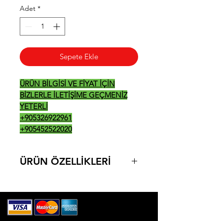
Adet
*
Sepete Ekle
ÜRÜN BİLGİSİ VE FİYAT İÇİN
BİZLERLE İLETİŞİME GEÇMENİZ
YETERLİ
+905326922961
+905452522020
ÜRÜN ÖZELLİKLERİ
5 LT
290*530*330
15 KG
370 W