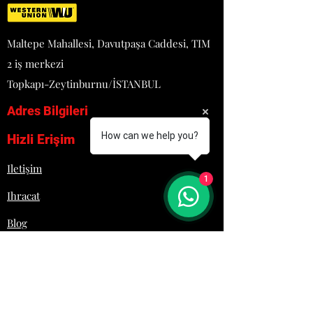
Maltepe Mahallesi, Davutpaşa Caddesi, TIM
2 iş merkezi
Topkapı-Zeytinburnu/İSTANBUL
Adres Bilgileri
How can we help you?
Hizli Erişim
Iletişim
1
Ihracat
Blog
Proje
Hakkımızda
Lojistik