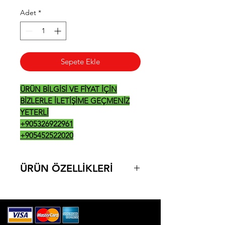
Adet
*
Sepete Ekle
ÜRÜN BİLGİSİ VE FİYAT İÇİN
BİZLERLE İLETİŞİME GEÇMENİZ
YETERLİ
+905326922961
+905452522020
ÜRÜN ÖZELLİKLERİ
36*25*
430*370*265
19,3 KG
1800