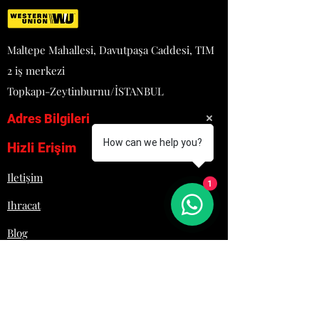
Maltepe Mahallesi, Davutpaşa Caddesi, TIM
2 iş merkezi
Topkapı-Zeytinburnu/İSTANBUL
Adres Bilgileri
How can we help you?
Hizli Erişim
Iletişim
1
Ihracat
Blog
Proje
Hakkımızda
Lojistik