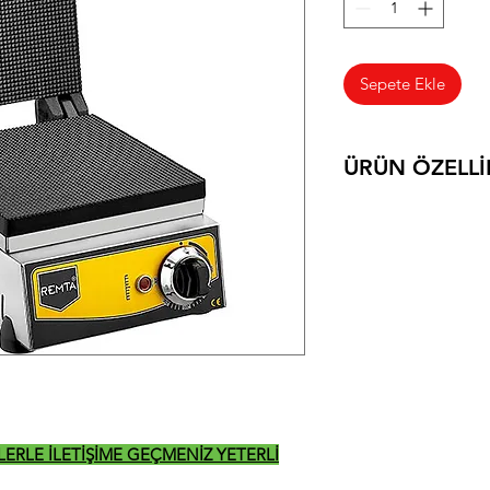
Sepete Ekle
ÜRÜN ÖZELLİ
KORNET PİŞİRİC
260*420*240
10 KG
2000 W
İZLERLE İLETİŞİME GEÇMENİZ YETERLİ