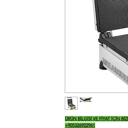
ÜRÜN BİLGİSİ VE FİYAT İÇİN B
+905326922961