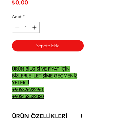
Fiyat
₺0,00
Adet
*
Sepete Ekle
ÜRÜN BİLGİSİ VE FİYAT İÇİN
BİZLERLE İLETİŞİME GEÇMENİZ
YETERLİ
+905326922961
+905452522020
ÜRÜN ÖZELLİKLERİ
DETAYLI TEKNİK BİLGİ 2.