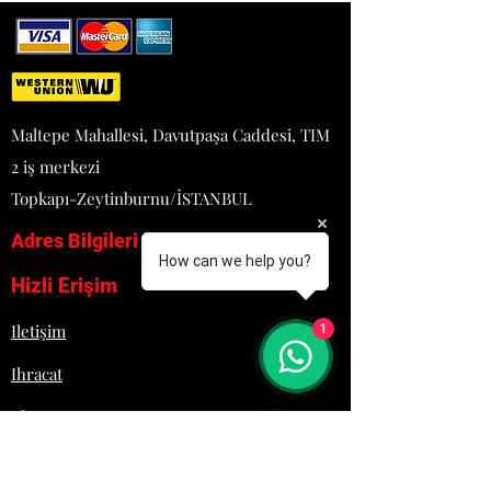
GÖRSELDE MEVCUT
Maltepe Mahallesi, Davutpaşa Caddesi, TIM
2 iş merkezi
Topkapı-Zeytinburnu/İSTANBUL
Adres Bilgileri
How can we help you?
Hizli Erişim
Iletişim
1
Ihracat
Blog
Proje