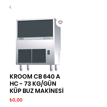
KROOM CB 640 A
HC - 73 KG/GÜN
KÜP BUZ MAKİNESİ
Fiyat
₺0,00