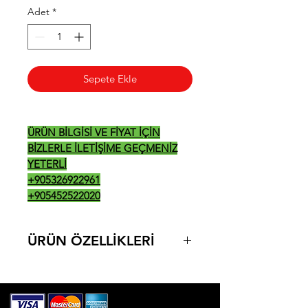
Adet
*
Sepete Ekle
ÜRÜN BİLGİSİ VE FİYAT İÇİN
BİZLERLE İLETİŞİME GEÇMENİZ
YETERLİ
+905326922961
+905452522020
ÜRÜN ÖZELLİKLERİ
- Günlük buz yapma kapasitesi: 73
kg
- Depo kapasitesi: 40 kg