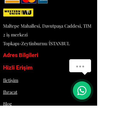
- Buz cinsi: 18 g
- Otomatik temizleme sistemi
- Güç: 0,59 Elek. kW ~ 50 Hz AC
220/230V 1N
Maltepe Mahallesi, Davutpaşa Caddesi, TIM
- Boyutlar: 735x603x960 mm
2 iş merkezi
- Ağırlık: 67 kg
Topkapı-Zeytinburnu/İSTANBUL
Adres Bilgileri
Hizli Erişim
Iletişim
Ihracat
Blog
Proje
Hakkımızda