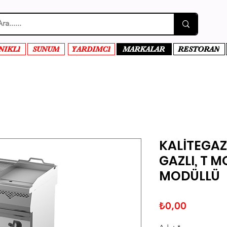
NIKLI
SUNUM
YARDIMCI
MARKALAR
RESTORAN
KALİTEGAZ
GAZLI, T M
MODÜLLÜ
Fiyat
₺0,00