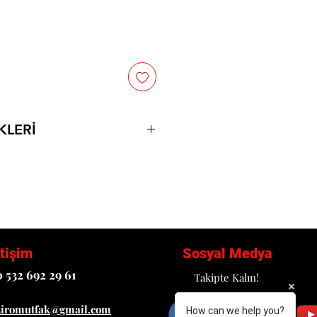
KLERİ
övde
PG uyumlu
len mil ızgaralar
i sayesinde nemlendirerek
az musluğu
ra sayesinde pişirme esnasında
etişim
Sosyal Medya
ayca su dolu hazneye
 532 692 29 61
Takipte Kalın!
a çıkan duman ve koku minimum
ziromutfak@gmail.com
How can we help you?