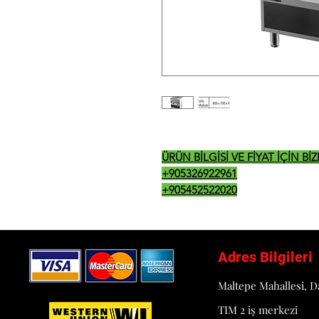
ÜRÜN BİLGİSİ VE FİYAT İÇİN B
+905326922961
+905452522020
Adres Bilgileri
Maltepe Mahallesi, D
TIM 2 iş merkezi