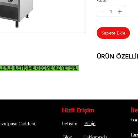
Adet
*
Sepete Ekle
ÜRÜN ÖZELLİ
İZLERLE İLETİŞİME GEÇMENİZ YETERLİ
• Paslanmaz çelik g
• Doğalgaz ya da L
• Kolayca kaldırılabi
• Geniş su çekmeces
pişirme
• Emniyet ventilli g
• Özel tasarım ızga
Hizli Erişim
İl
oluşan atık yağ kol
+90
aktarılmaktadır
Proje
avutpaşa Caddesi,
Iletişim
• Bu şekilde ortay
La
seviyede tutulur
Blog
Hakkımızda