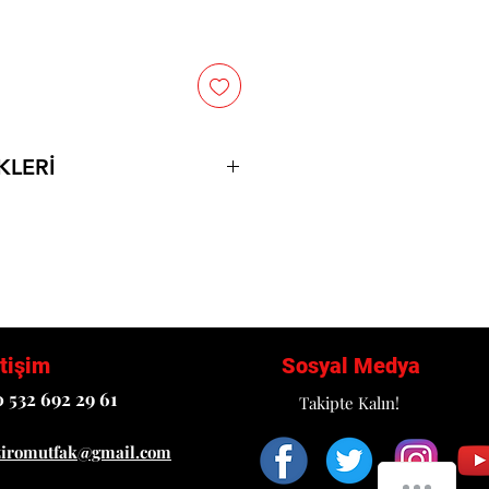
KLERİ
İLGİ 2. GÖRSELDE MEVCUT
etişim
Sosyal Medya
 532 692 29 61
Takipte Kalın!
ziromutfak@gmail.com
How can we help you?