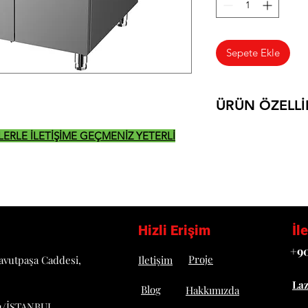
Sepete Ekle
ÜRÜN ÖZELLİ
DETAYLI TEKNİK B
İZLERLE İLETİŞİME GEÇMENİZ YETERLİ
Hizli Erişim
İl
+90
Proje
avutpaşa Caddesi,
Iletişim
La
Blog
Hakkımızda
u/İSTANBUL