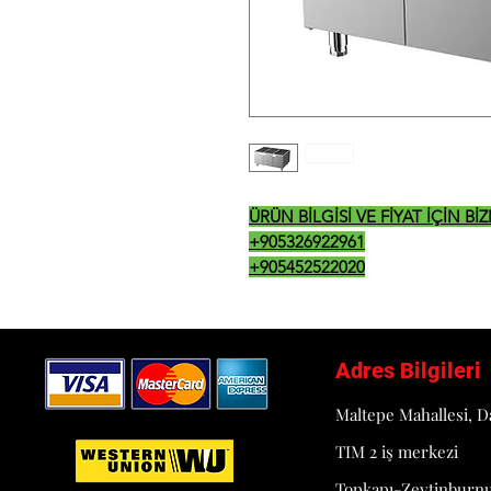
ÜRÜN BİLGİSİ VE FİYAT İÇİN B
+905326922961
+905452522020
Adres Bilgileri
Maltepe Mahallesi, D
TIM 2 iş merkezi
Topkapı-Zeytinburn