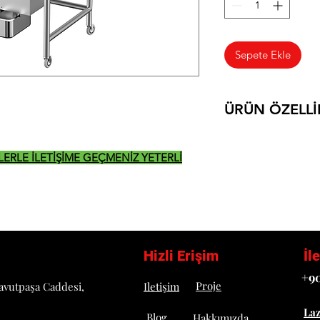
Sepete Ekle
ÜRÜN ÖZELLİ
• Paslanmaz çelik g
• Paslanmaz 1/1 küvet
İZLERLE İLETİŞİME GEÇMENİZ YETERLİ
kolaydır.
• Paneleme harcına 
topaklarının
fırça vasıtası ile el
topakların kolayca ay
• Ergonomik yapısı v
Hizli Erişim
İl
kullanım kolaylığı sa
+90
• Güçlü motoru ve he
Proje
avutpaşa Caddesi,
Iletişim
unu
hızlıca tahliye eder 
La
Blog
Hakkımızda