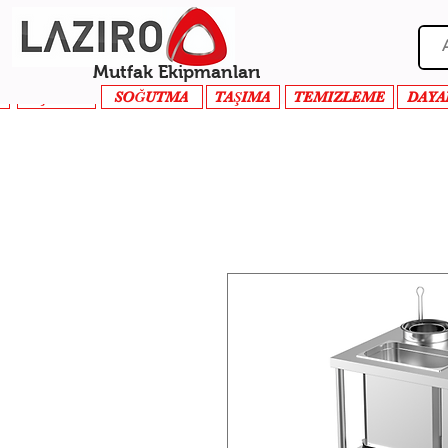
Mutfak Ekipmanları
PİŞİRME
SOĞUTMA
TAŞIMA
TEMIZLEME
DAYA