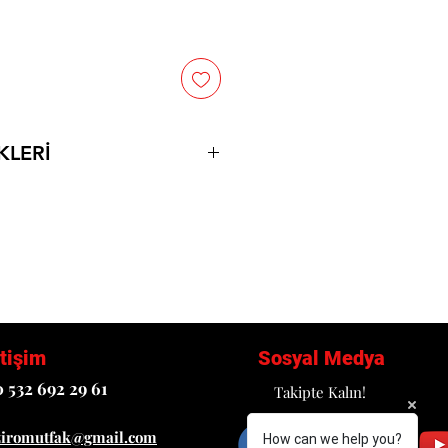
KLERİ
övde
i hijyenik ve pratiktir. Temizliği
batırılmasından oluşan un
enerek unun temizlenmesi ve
rıştırılmasını sağlar.
e tekerlekli gövdesi sayesinde
etişim
Sosyal Medya
ğlar.
 532 692 29 61
lezon fırçası ile topak halindeki
Takipte Kalın!
ve kullanılabilecek temiz unu alt
ziromutfak@gmail.com
How can we help you?