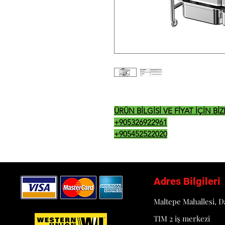
ÜRÜN BİLGİSİ VE FİYAT İÇİN B
+905326922961
+905452522020
Adres Bilgileri
Maltepe Mahallesi, D
TIM 2 iş merkezi