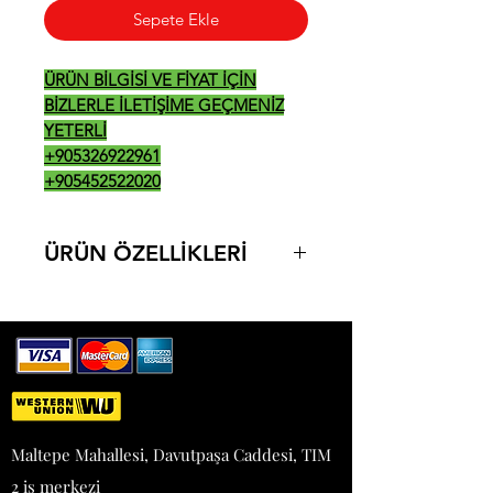
Sepete Ekle
ÜRÜN BİLGİSİ VE FİYAT İÇİN
BİZLERLE İLETİŞİME GEÇMENİZ
YETERLİ
+905326922961
+905452522020
ÜRÜN ÖZELLİKLERİ
• Paslanmaz çelik gövde
• 2, 4 ve 6 brülörlü modelleri vardır.
• Gaz muslukları emniyet ventillidir.
• Termokupl ve pilot ateşleme
tertibatı
vardır.
• Her bir brülör birbirinden
Maltepe Mahallesi, Davutpaşa Caddesi, TIM
bağımsız
2 iş merkezi
kontrol edilir.