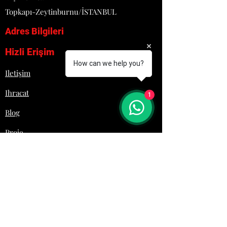
• Kolay temizlenebilir, sağlam ve
Topkapı-Zeytinburnu/İSTANBUL
hijyeniktir.
Adres Bilgileri
DETAYLI TEKNİK BİLGİ 2.
GÖRSELDE MEVCUT
Hizli Erişim
How can we help you?
Iletişim
Ihracat
1
Blog
Proje
Hakkımızda
Lojistik
İletişim
+90 532 692 29 61
Laziromutfak@gmail.com