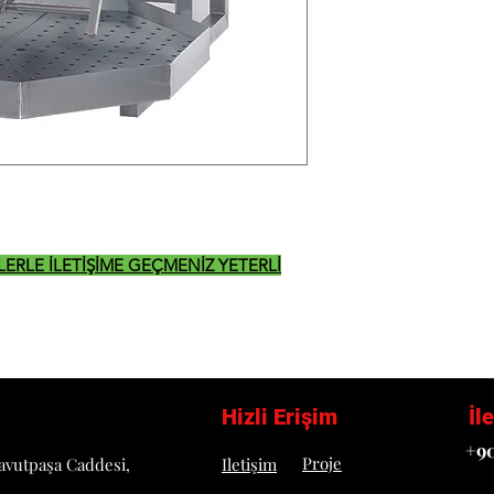
İZLERLE İLETİŞİME GEÇMENİZ YETERLİ
Hizli Erişim
İl
+90
Proje
avutpaşa Caddesi,
Iletişim