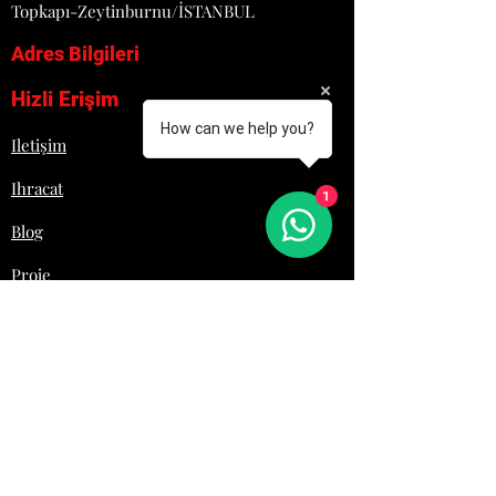
Topkapı-Zeytinburnu/İSTANBUL
Adres Bilgileri
Hizli Erişim
How can we help you?
Iletişim
Ihracat
1
Blog
Proje
Hakkımızda
Lojistik
İletişim
+90 532 692 29 61
Laziromutfak@gmail.com