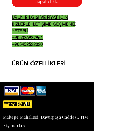
Sepete Ekle
ÜRÜN BİLGİSİ VE FİYAT İÇİN
BİZLERLE İLETİŞİME GEÇMENİZ
YETERLİ
+905326922961
+905452522020
ÜRÜN ÖZELLİKLERİ
800**900*850> 4+1 FIRIN , 151
KG , 19 KW
, 380 V
1200*900*850> 6+1 FIRIN , 170
KG , 27 KW , 380 V
Maltepe Mahallesi, Davutpaşa Caddesi, TIM
2 iş merkezi