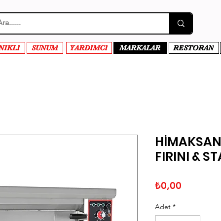
NIKLI
SUNUM
YARDIMCI
MARKALAR
RESTORAN
HİMAKSAN 
FIRINI & S
Fiyat
₺0,00
Adet
*