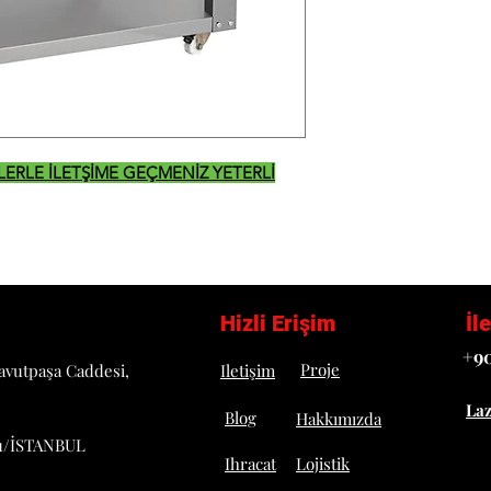
İZLERLE İLETŞİME GEÇMENİZ YETERLİ
Hizli Erişim
İl
+90
Proje
avutpaşa Caddesi,
Iletişim
La
Blog
Hakkımızda
u/İSTANBUL
Ihracat
Lojistik