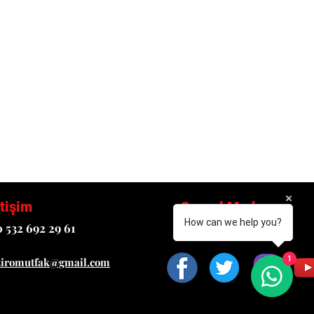
etişim
Sosyal Medya
How can we help you?
 532 692 29 61
Takipte Kalın!
1
ziromutfak@gmail.com