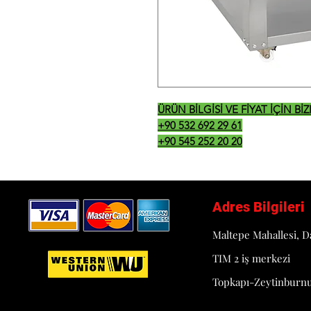
ÜRÜN BİLGİSİ VE FİYAT İÇİN B
+90 532 692 29 61
+90 545 252 20 20
Adres Bilgileri
Maltepe Mahallesi, D
TIM 2 iş merkezi
Topkapı-Zeytinburn