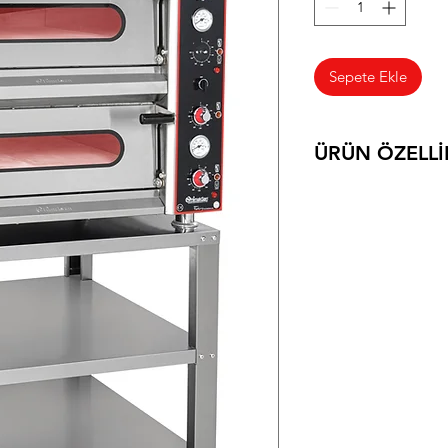
Sepete Ekle
ÜRÜN ÖZELLİ
FIRIN
120*81*80
İÇ ÖLÇÜ: 92*62
6+6 PİZZA
192 KG
18 KW 380 V
STAND
​​​​​​​120*81*85