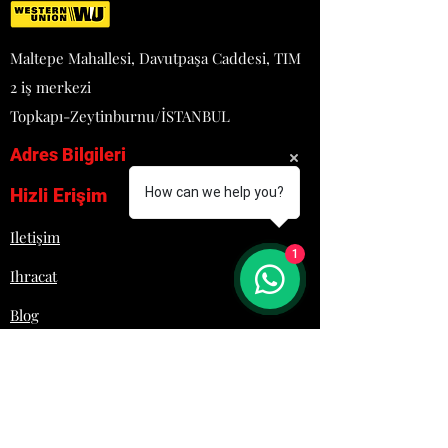
-3.9KW , 30 mbar (LPG)
-KG: 36
-LPG VE NG İLE ÇALIŞABİLME
Maltepe Mahallesi, Davutpaşa Caddesi, TIM
ÖZELLİĞİ.
2 iş merkezi
-MAGNET EMNİYET VENTİLLİ VE
PİLOTLU MUSLUKLAR
Topkapı-Zeytinburnu/İSTANBUL
-TAM MODÜLLERDE İKİ BÖLGELİ
Adres Bilgileri
ISITMA
-HER BRULÖR İÇİN PİEZZO
Hizli Erişim
How can we help you?
ÇAKMAK İLE KONTROL
-ÇIKARİLEBİLİR YAĞ TOPLAMA
Iletişim
HAZNESİ
1
-KOLAY TEMİZLENEBİLİR VE
Ihracat
HİJYENİKTİR
-PASLANMAZ ÇELİK GÖVDE
Blog
-TERMOSTATİK KUMANDA
Proje
Hakkımızda
Lojistik