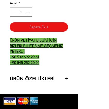
Adet
*
Sepete Ekle
ÜRÜN VE FİYAT BİLGİSİ İÇİN
BİZLERLE İLETİŞİME GEÇMENİZ
YETERLİ.
+90 532 692 29 61
+90 545 252 20 20
ÜRÜN ÖZELLİKLERİ
-ÜRÜN ÖLÇÜLERİ: 400*600*300
-YAKIT: ELEKTRİK-DOĞALGAZ-LPG
-380V-50Hz / 4.5KW (ELEKTRİK)
-7.3KW , 20 mbar (DOĞALGAZ)