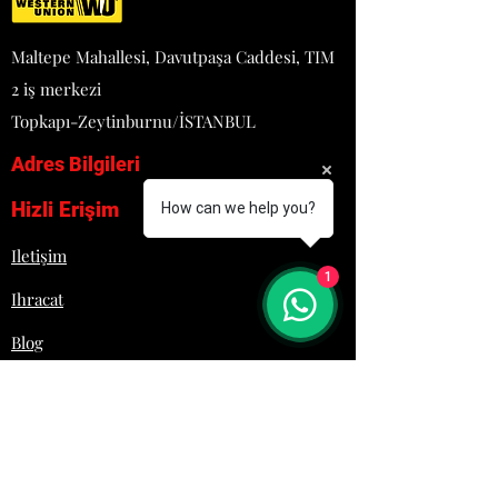
PASLANMAZ ÇELİK GÖVDE
GÜVENLİK VALFLİ
Maltepe Mahallesi, Davutpaşa Caddesi, TIM
TERMOKULPLU
AÇIK ATEŞ
2 iş merkezi
OCAK
PİK DÖKÜM IZGARA VE
Topkapı-Zeytinburnu/İSTANBUL
OCAKLAR
Adres Bilgileri
LPG VE DOĞALGAZ
ISITMALIDIR
Hizli Erişim
How can we help you?
FIRINLI
Iletişim
1
Ihracat
Blog
Proje
Hakkımızda
Lojistik