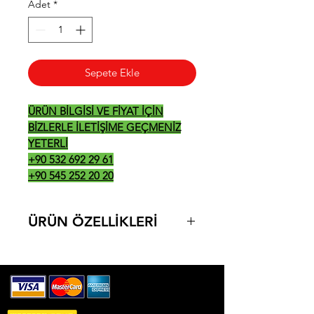
Adet
*
Sepete Ekle
ÜRÜN BİLGİSİ VE FİYAT İÇİN
BİZLERLE İLETİŞİME GEÇMENİZ
YETERLİ
+90 532 692 29 61
+90 545 252 20 20
ÜRÜN ÖZELLİKLERİ
ÜRÜN ÖLÇÜLERİ: 800*900*850
4+1 FIRINLI
DOĞALGAZ: 36.5 KW 20 mbar
LPG: 15.68 KW 30 mbar
KG: 145