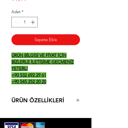
Adet
*
Sepete Ekle
ÜRÜN BİLGİSİ VE FİYAT İÇİN
BİZLERLE İLETİŞİME GEÇMENİZ
YETERLİ
+90 532 692 29 61
+90 545 252 20 20
ÜRÜN ÖZELLİKLERİ
-ÜRÜN ÖLÇÜLERİ: 400*700*300
- YAKIT: DOĞALGAZ