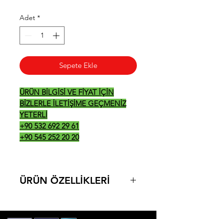
Adet
*
Sepete Ekle
ÜRÜN BİLGİSİ VE FİYAT İÇİN
BİZLERLE İLETİŞİME GEÇMENİZ
YETERLİ
+90 532 692 29 61
+90 545 252 20 20
ÜRÜN ÖZELLİKLERİ
ÜRÜN ÖLÇÜLERİ: 400*700*300
220V-50H
z
/ 2.4 KW