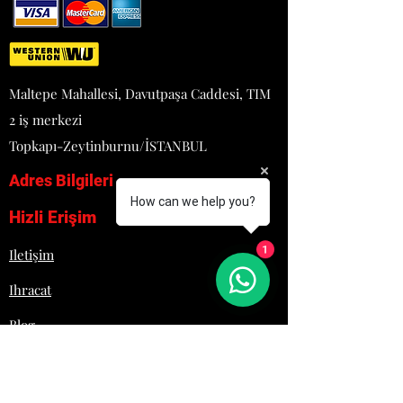
KG: 17
TERMOSTATİK KONTROL
YARIM MODÜL 1 ADET GN 2/3
+ 2 ADET GN 1/6
KAPASİTELİDİR
Maltepe Mahallesi, Davutpaşa Caddesi, TIM
TAM MODÜL İSE 1 ADET GN
2 iş merkezi
1/1 + 2 ADET 1/4
KAPASİTELİDİR
Topkapı-Zeytinburnu/İSTANBUL
TAHLİYE MUSLUĞU
Adres Bilgileri
SU ALMA MUSLUĞU
KOLAY TEMİZLENEBİLİR VE
How can we help you?
Hizli Erişim
HİJYENİKTİR
PASLANMAZ ÇELİK GÖVDE
1
Iletişim
Ihracat
Blog
Proje
Hakkımızda