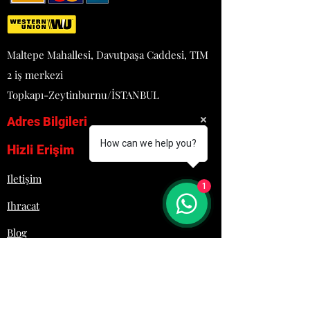
TERMOSTATİK KONTROL
YARIM MODÜL 1 ADET GN 2/3
+ 2 ADET GN 1/6
KAPASİTELİDİR
Maltepe Mahallesi, Davutpaşa Caddesi, TIM
TAM MODÜL İSE 1 ADET GN
2 iş merkezi
1/1 + 2 ADET 1/4
KAPASİTELİDİR
Topkapı-Zeytinburnu/İSTANBUL
TAHLİYE MUSLUĞU
Adres Bilgileri
SU ALMA MUSLUĞU
KOLAY TEMİZLENEBİLİR VE
How can we help you?
Hizli Erişim
HİJYENİKTİR
PASLANMAZ ÇELİK GÖVDE
Iletişim
1
Ihracat
Blog
Proje
Hakkımızda