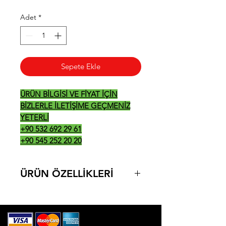
Adet
*
Sepete Ekle
ÜRÜN BİLGİSİ VE FİYAT İÇİN
BİZLERLE İLETİŞİME GEÇMENİZ
YETERLİ
+90 532 692 29 61
+90 545 252 20 20
ÜRÜN ÖZELLİKLERİ
ÜRÜN ÖLÇÜLERİ: 800*900*850
220V-50H
z
/ 3 KW
KG: 75