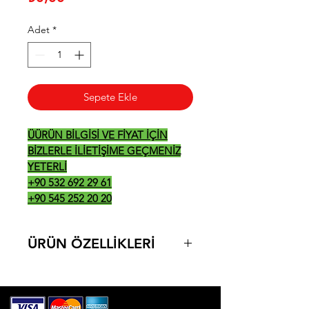
Adet
*
Sepete Ekle
ÜÜRÜN BİLGİSİ VE FİYAT İÇİN
BİZLERLE İLİETİŞİME GEÇMENİZ
YETERLİ
+90 532 692 29 61
+90 545 252 20 20
ÜRÜN ÖZELLİKLERİ
ÜRÜN ÖLÇÜLERİ 800*700*850
380V-50Hz / 16KW