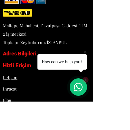
97 KG
4+1 FIRIN
PASLANMAZ ÇELİK GÖVDE
PLEYTER ÜÇ KADEMELİ
Maltepe Mahallesi, Davutpaşa Caddesi, TIM
OLARAK ÇALIŞIR
2 iş merkezi
HER BİR ISITICI PLEYT
BİRBİRİNDEN BAĞIMSIZ
Topkapı-Zeytinburnu/İSTANBUL
OLARAK ÇALIŞARAK ISI
Adres Bilgileri
EKONOMİSİ SAĞLAR
FIRINLI
How can we help you?
Hizli Erişim
Iletişim
1
Ihracat
Blog
Proje
Hakkımızda