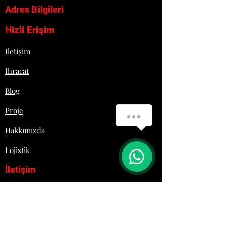
Adres Bilgileri
Hizli Erişim
Iletişim
Ihracat
Blog
Proje
Hakkımızda
Lojistik
İletişim
+90 532 692 29 61
Laziromutfak@gmail.com
Sosyal Medya